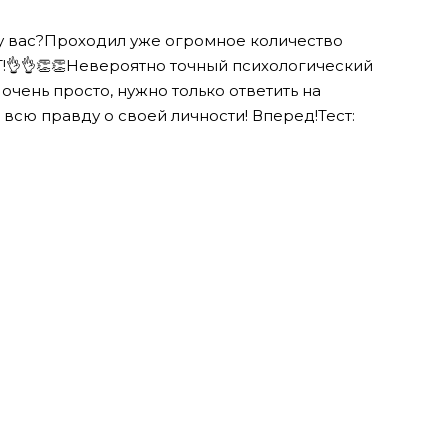
 у вас?Проходил уже огромное количество
!
👌
👌
👏
👏
Невероятно точный психологический
 очень просто, нужно только ответить на
 всю правду о своей личности! Вперед!Тест: