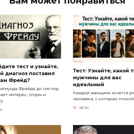
Вам может понравиться
дите тест и узнайте,
Тест: Узнайте, какой 
й диагноз поставил
мужчины для вас
вам Фрейд?
идеальный
игмунда Фрейда до сих пор
Каждой женщине хочется р
ает интерес, споры и
человека, с которым споко
у.
48.3к.
к.