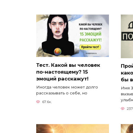
Тест. Какой вы человек
Прой
по-настоящему? 15
како
эмоций расскажут!
бы 
Иногда человек может долго
Имя З
рассказывать о себе, но
вызыв
улыбк
67.6к.
237