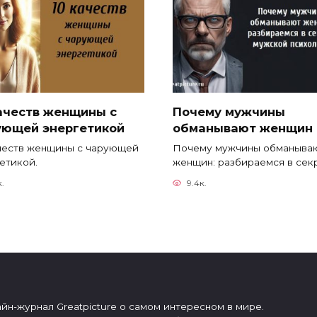
качеств женщины с
Почему мужчины
ующей энергетикой
обманывают женщин
честв женщины с чарующей
Почему мужчины обманыва
етикой.
женщин: разбираемся в сек
к.
9.4к.
йн-журнал Greatpicture о самом интересном в мире.