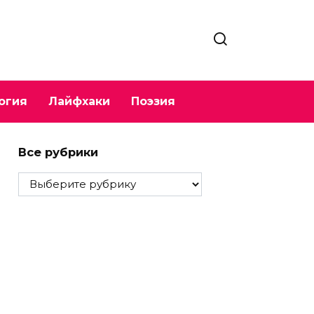
огия
Лайфхаки
Поэзия
Все рубрики
Все
рубрики