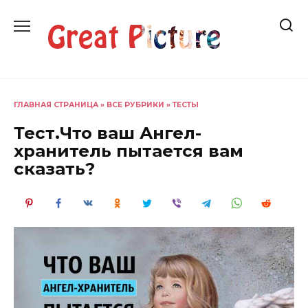
Перейти
к
содержанию
ГЛАВНАЯ СТРАНИЦА
»
ВСЕ РУБРИКИ
»
ТЕСТЫ
Тест.Что ваш Ангел-
хранитель пытается вам
сказать?