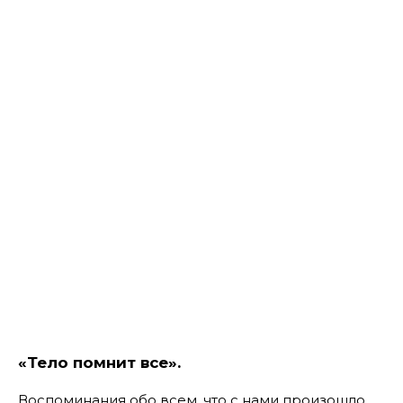
«Тело помнит все».
Воспоминания обо всем, что с нами произошло,