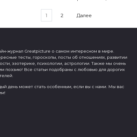
1
2
Далее
йн-журнал Greatpicture о самом интересном в мире.
ресные тесты, гороскопы, посты об отношениях, развитии
ости, эзотерике, психологии, астрологии. Также мы очень
м поэзию! Все статьи подобраны с любовью для дорогих
телей.
ый день может стать особенным, если вы с нами. Мы вас
м!