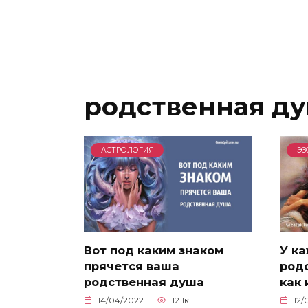
родственная д
АСТРОЛОГИЯ
ЭЗ
Вот под каким знаком
У ка
прячется ваша
родс
родственная душа
как 
14/04/2022
12.1к.
12/