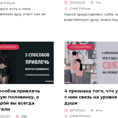
12/10/2021
1.1к.
at Picture
Great Picture
дого есть 4 типа
венных душ, и вот как их
Какой представляют себе с
родственную душу знаки Зод
ТНОШЕНИЯ
ОТНОШЕНИЯ
особов привлечь
4 признака того, что у
ую половинку, о
с ним связь на уровне
рой вы всегда
души
тали
16/11/2020
6.4к.
Great Picture
11/2020
368