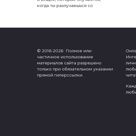
когда ты разлучаешься со
Пагинация
записей
© 2016-2026 Полное или
Онла
частичное использование
Инте
материалов сайта разрешено
личн
только при обязательном указании
люби
прямой гиперссылки.
чита
Кажд
люби