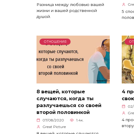
Разница между любовью вашей
Gre
жизни и вашей родственной
5 спо
душой.
полов
ОТНОШЕНИЯ
О
8 вещей, которые
4 пр
случаются, когда ты
свою
разлучаешься со своей
02
второй половинкой
Gre
4 про
07/08/2020
1.4к.
втору
Great Picture
8 вещей, которые случаются,