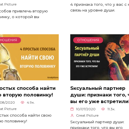
4 признака того, что у вас с
at Picture
связь на уровне души.
собов привлечь вторую
инку, о которой вы
ТНОШЕНИЯ
ОТНОШЕНИЯ
остых способа найти
Sксуальный партнер
 вторую половинку!
души: признаки того, 
вы его уже встретили
/08/2020
4.9к.
at Picture
10/07/2020
11.3к.
стых способа найти свою
Great Picture
ю половинку!
Sксуальный партнер души:
признаки того, что вы его