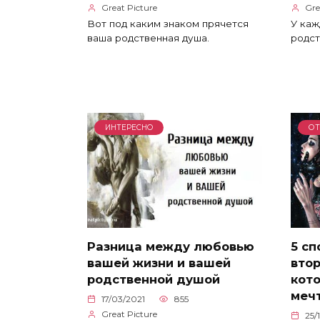
Great Picture
Gre
Вот под каким знаком прячется
У каж
ваша родственная душа.
родст
ИНТЕРЕСНО
О
Разница между любовью
5 сп
вашей жизни и вашей
втор
родственной душой
кото
меч
17/03/2021
855
Great Picture
25/