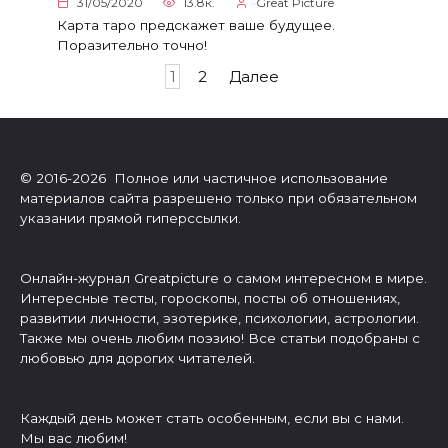
31/05/2020
13.8к.
Great Picture
Карта таро предскажет ваше будущее.
Поразительно точно!
Пагинация
1
2
Далее
записей
© 2016-2026 Полное или частичное использование
материалов сайта разрешено только при обязательном
указании прямой гиперссылки.
Онлайн-журнал Greatpicture о самом интересном в мире.
Интересные тесты, гороскопы, посты об отношениях,
развитии личности, эзотерике, психологии, астрологии.
Также мы очень любим поэзию! Все статьи подобраны с
любовью для дорогих читателей.
Каждый день может стать особенным, если вы с нами.
Мы вас любим!