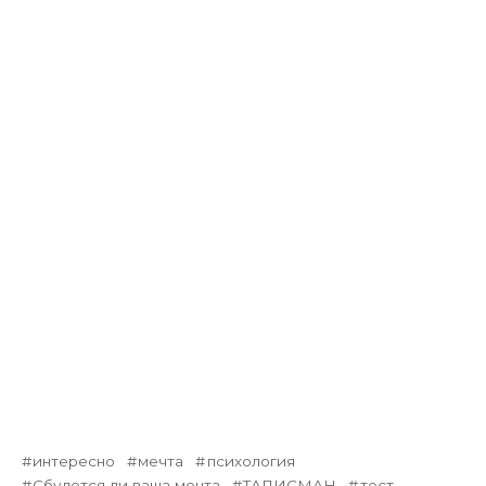
интересно
мечта
психология
Сбудется ли ваша мечта
ТАЛИСМАН
тест