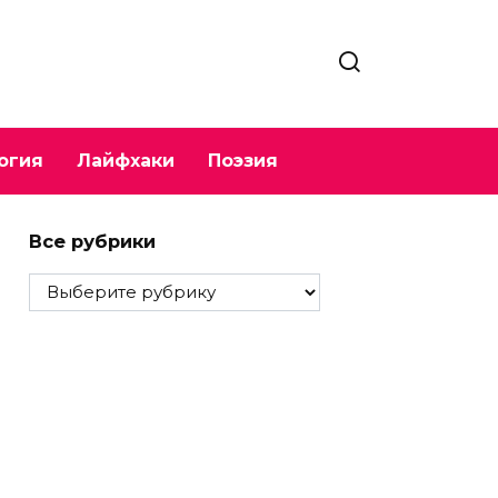
огия
Лайфхаки
Поэзия
Все рубрики
Все
рубрики