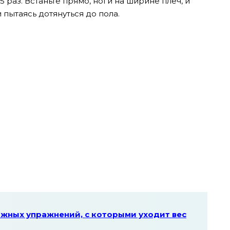
5 раз. Встаньте прямо, ноги на ширине плеч, и
 пытаясь дотянуться до пола.
жных упражнений, с которыми уходит вес