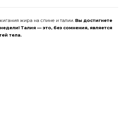
игания жира на спине и талии.
Вы достигнете
 недели!
Талия — это, без сомнения, является
ей тела.