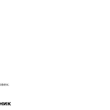
овек.
ник