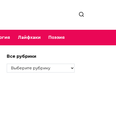
огия
Лайфхаки
Поэзия
Все рубрики
Все
рубрики