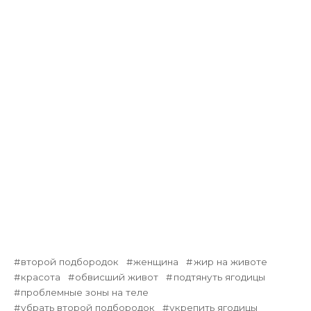
второй подбородок
женщина
жир на животе
красота
обвисший живот
подтянуть ягодицы
проблемные зоны на теле
убрать второй подбородок
укрепить ягодицы