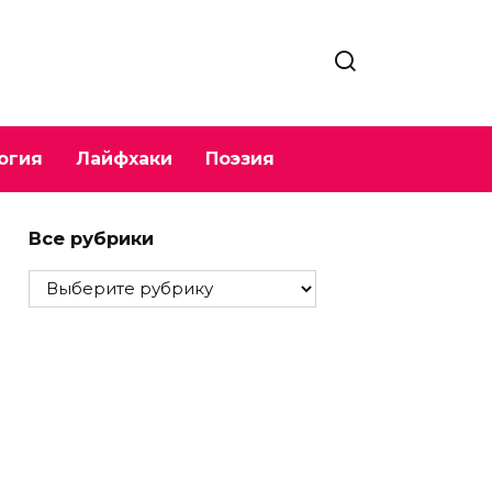
огия
Лайфхаки
Поэзия
Все рубрики
Все
рубрики