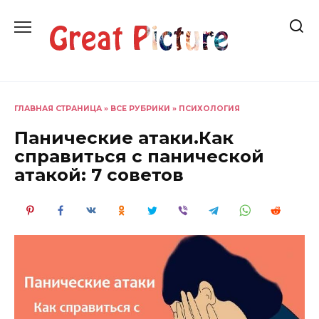
Перейти
к
содержанию
ГЛАВНАЯ СТРАНИЦА
»
ВСЕ РУБРИКИ
»
ПСИХОЛОГИЯ
Панические атаки.Как
справиться с панической
атакой: 7 советов