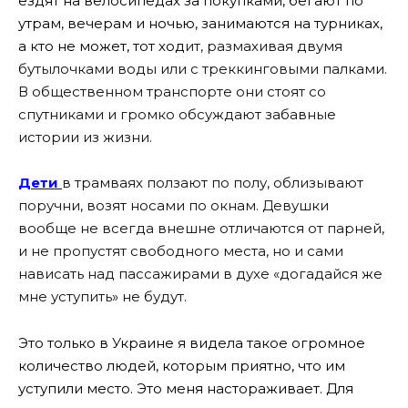
ездят на велосипедах за покупками, бегают по
утрам, вечерам и ночью, занимаются на турниках,
а кто не может, тот ход
ит, размахивая двумя
бутылочками воды или с треккинговыми палками.
В общественном транспорте они стоят со
спутниками и громко обсуждают забавные
истории из жизни.
Дети
в трамваях ползают по полу, облизывают
поручни, возят носами по окнам. Девушки
вообще не всегда внешне отличаются от парней,
и не пропустят свободного места, но и сами
нависать над пассажирами в духе «догадайся же
мне уступить» не будут.
Это только в Украине я видела такое огромное
количество людей, которым приятно, что им
уступили место. Это меня настораживает. Для