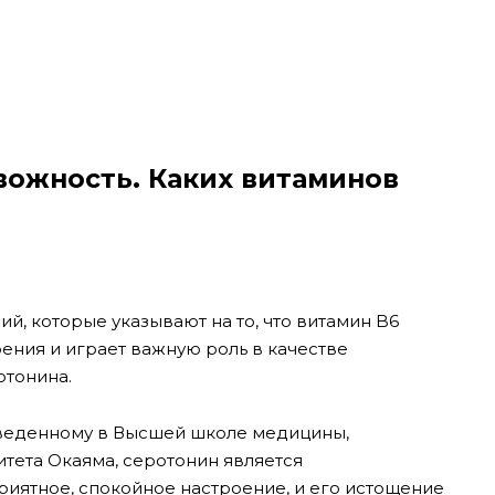
вожность. Каких витаминов
, которые указывают на то, что витамин B6
ения и играет важную роль в качестве
отонина.
оведенному в Высшей школе медицины,
тета Окаяма, серотонин является
иятное, спокойное настроение, и его истощение