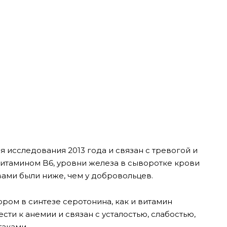
 исследования 2013 года и связан с тревогой и
 витамином B6, уровни железа в сыворотке крови
вами были ниже, чем у добровольцев.
ром в синтезе серотонина, как и витамин
ти к анемии и связан с усталостью, слабостью,
таками.