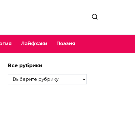
огия
Лайфхаки
Поэзия
Все рубрики
Все
рубрики