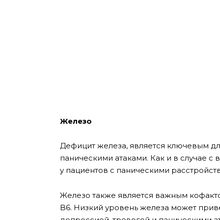
Железо
Дефицит железа, является ключевым для
паническими атаками. Как и в случае с
у пациентов с паническими расстройст
Железо также является важным кофакто
B6. Низкий уровень железа может привес
депрессией, тревогой и паническими а