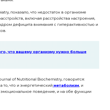
try, показало, что недостаток в организме
асстройств, включая расстройства настроения,
индром дефицита внимания с гиперактивностью и
ков.
ого, что вашему организму нужно больше
al of Nutritional Biochemistry, говорится:
 то, что и энергетический
метаболизм
, и
 эмоциональное поведение, и на обе функции