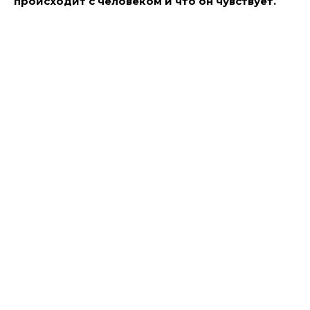
происходит с человеком и что он чувствует.