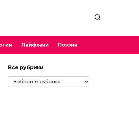
огия
Лайфхаки
Поэзия
Все рубрики
Все
рубрики