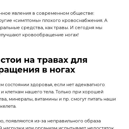
енное явления в современном обществе:
ругие «симптомы» плохого кровоснабжения. А
уральные средства, как травы. И сегодня мы
 улучшают кровообращение ногах!
стои на травах для
ращения в ногах
ем состоянии здоровья, если нет адекватного
и клеткам нашего тела. Только при хорошей
а, минералы, витамины и пр. смогут питать наши
келета.
, появляются из-за неправильного образа
ой нагрузки или организм испытывает недостаток