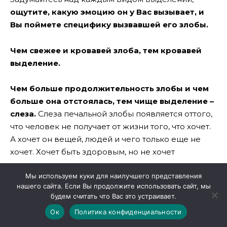
ощутите, какую эмоцию он у Вас вызывает, и
Вы поймете специфику вызвавшей его злобы.
Чем свежее и кровавей злоба, тем кровавей
выделение.
Чем больше продолжительность злобы и чем
больше она отстоялась, тем чище выделение –
слеза.
Слеза печальной злобы появляется оттого,
что человек не получает от жизни того, что хочет.
А хочет он вещей, людей и чего только еще не
хочет. Хочет быть здоровым, но не хочет
признавать, что здоровье зависит от него самого.
Мы используем куки для наилучшего представления
нашего сайта. Если Вы продолжите использовать сайт, мы
Неумение плакать и нежелание плакать – это
будем считать что Вас это устраивает.
серьезные стрессы, которые необходимо
Ок
Политика конфиденциальности
развязать
. Если человек пока еще не научился