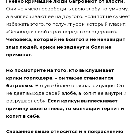
Гневно кричащие люди багровеют от злости.
Они не умеют освободить свою злобу по-умному,
а выплескивают ее на другого. Если тот не сумеет
избежать этого, то получит урок, который гласит:
«Освободи свой страх перед горлодерами!»
Человека, который не боится и не ненавидит
злых людей, крики не заденут и боли не
причинят.
Но посмотрите на того, кто выслушивает
крики горлодера, – он также становится
багровым.
Это уже более опасная ситуация. Он
не дает выхода своей злобе, а копит ее внутри и
разрушает себя.
Если крикун выплескивает
причину своего гнева, то молчащий терпит и
копит в себе.
Сказанное выше относится и к покраснению