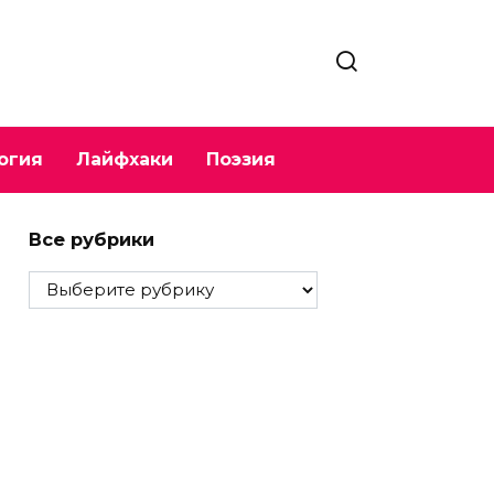
огия
Лайфхаки
Поэзия
Все рубрики
Все
рубрики