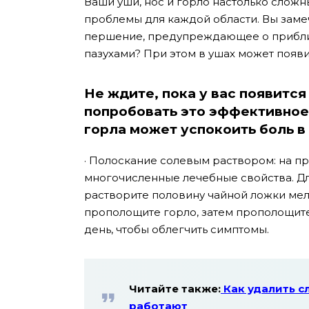
Ваши уши, нос и горло настолько сложн
проблемы для каждой области. Вы замеч
першение, предупреждающее о прибли
пазухами? При этом в ушах может появи
Не ждите, пока у вас появитс
попробовать это эффективное
горла может успокоить боль в
· Полоскание солевым раствором: на пр
многочисленные лечебные свойства. Д
растворите половину чайной ложки мел
прополощите горло, затем прополощите 
день, чтобы облегчить симптомы.
Читайте также:
Как удалить сл
работают