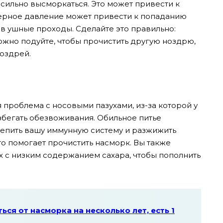
ь сильно высморкаться. Это может привести к
мерное давление может привести к попаданию
 в ушные проходы. Сделайте это правильно:
ожно подуйте, чтобы прочистить другую ноздрю,
ноздрей.
я проблема с носовыми пазухами, из-за которой у
збегать обезвоживания. Обильное питье
епить вашу иммунную систему и разжижить
то помогает прочистить насморк. Вы также
х с низким содержанием сахара, чтобы пополнить
ься от насморка на несколько лет, есть 1