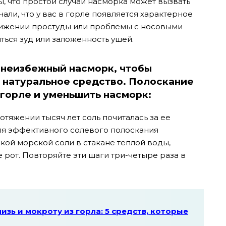
ы, что простой случай насморка может вызвать
али, что у вас в горле появляется характерное
жении простуды или проблемы с носовыми
ться зуд или заложенность ушей.
я неизбежный насморк, чтобы
 натуральное средство. Полоскание
 горле и уменьшить насморк:
отяжении тысяч лет соль почиталась за ее
ля эффективного солевого полоскания
кой морской соли в стакане теплой воды,
рот. Повторяйте эти шаги три-четыре раза в
изь и мокроту из горла: 5 средств, которые