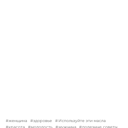
женщина
здоровье
Используйте эти масла
красота
молодость
мужчина
полезные советы.