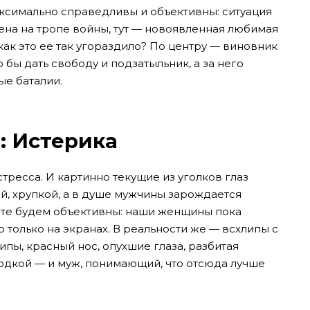
аксимально справедливы и объективны: ситуация
 жена на тропе войны, тут — новоявленная любимая
как это ее так угораздило? По центру — виновник
 бы дать свободу и подзатыльник, а за него
ые баталии.
: Истерика
тресса. И картинно текущие из уголков глаз
, хрупкой, а в душе мужчины зарождается
йте будем объективны: наши женщины пока
о только на экранах. В реальности же — всхлипы с
ипы, красный нос, опухшие глаза, разбитая
одкой — и муж, понимающий, что отсюда лучше