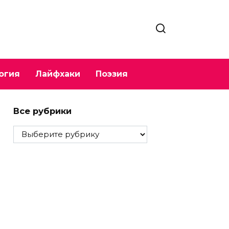
огия
Лайфхаки
Поэзия
Все рубрики
Все
рубрики