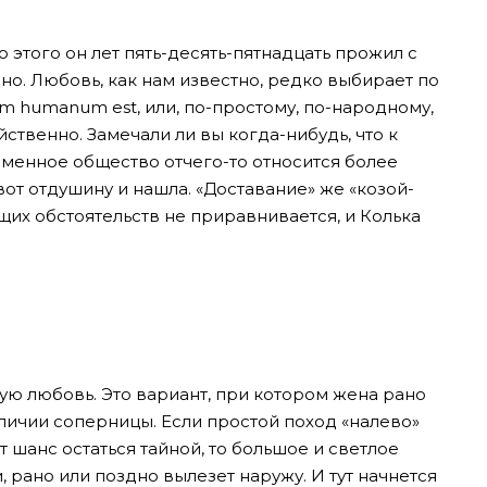
о этого он лет пять-десять-пятнадцать прожил с
о. Любовь, как нам известно, редко выбирает по
um humanum est, или, по-простому, по-народному,
ственно. Замечали ли вы когда-нибудь, что к
менное общество отчего-то относится более
вот отдушину и нашла. «Доставание» же «козой-
их обстоятельств не приравнивается, и Колька
ую любовь. Это вариант, при котором жена рано
личии соперницы. Если простой поход «налево»
 шанс остаться тайной, то большое и светлое
 рано или поздно вылезет наружу. И тут начнется