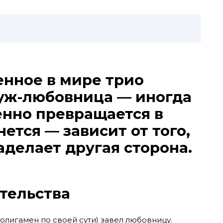
нное в мире трио
уж-любовница — иногда
енно превращается в
нется — зависит от того,
аделает другая сторона.
тельства
полигамен по своей сути) завел любовницу.