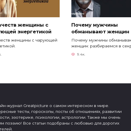
качеств женщины с
Почему мужчины
ующей энергетикой
обманывают женщин
честв женщины с чарующей
Почему мужчины обманыва
етикой.
женщин: разбираемся в сек
к.
9.4к.
йн-журнал Greatpicture о самом интересном в мире.
ресные тесты, гороскопы, посты об отношениях, развитии
ости, эзотерике, психологии, астрологии. Также мы очень
м поэзию! Все статьи подобраны с любовью для дорогих
телей.