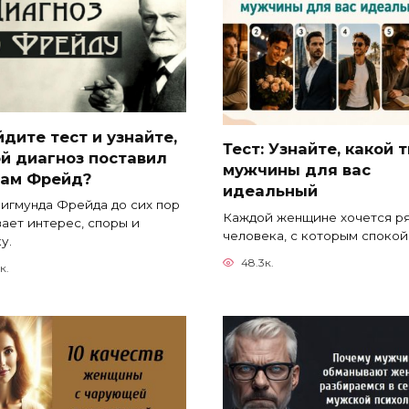
дите тест и узнайте,
Тест: Узнайте, какой 
й диагноз поставил
мужчины для вас
вам Фрейд?
идеальный
игмунда Фрейда до сих пор
Каждой женщине хочется р
ает интерес, споры и
человека, с которым споко
у.
48.3к.
к.