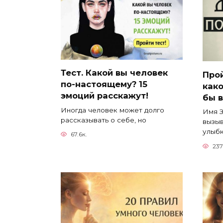
Тест. Какой вы человек
Прой
по-настоящему? 15
како
эмоций расскажут!
бы 
Иногда человек может долго
Имя З
рассказывать о себе, но
вызыв
улыбк
67.6к.
237