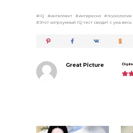
IQ
интеллект
интересно
психология
Этот хитроумный IQ-тест сводит с ума весь
Great Picture
Оцен