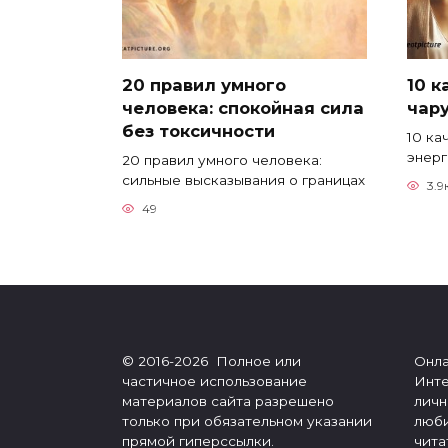
20 правил умного
10 
человека: спокойная сила
чар
без токсичности
10 ка
энерг
20 правил умного человека:
сильные высказывания о границах
3.9
49
© 2016-2026 Полное или
Онла
частичное использование
Инте
материалов сайта разрешено
личн
только при обязательном указании
люби
прямой гиперссылки.
чита