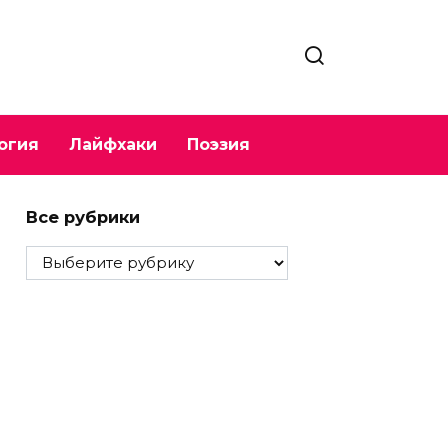
огия
Лайфхаки
Поэзия
Все рубрики
Все
рубрики