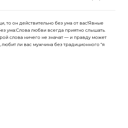
и, то он действительно без ума от вас!Явные
ез ума:
Слова любви всегда приятно слышать.
рой слова ничего не значат — и правду может
ь, любит ли вас мужчина без традиционного “я