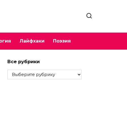
огия
Лайфхаки
Поэзия
Все рубрики
Все
рубрики