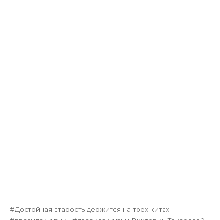
Достойная старость держится на трех китах
правила жизни
правила жизни Виктории Токаревой