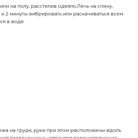
ли на полу, расстелив одеяло.Лечь на спину,
, и 2 минуты вибрировать или раскачиваться всем
ся в воде.
жа на груди, руки при этом расположены вдоль
ения позвоночника, устраняет перенапряжение