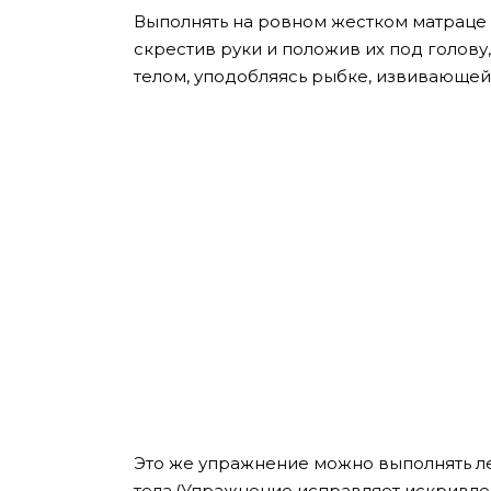
Выполнять на ровном жестком матраце и
скрестив руки и положив их под голову
телом, уподобляясь рыбке, извивающей
Это же упражнение можно выполнять ле
тела.(Упражнение исправляет искривл