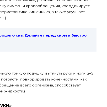
тему лимфо- и кровообращения, координирует
перистальтике кишечника, а также улучшает
ы.)
рошего сна. Делайте перед сном и быстро
нькую тонкую подушку, вытянуть руки и ноги, 2–5
 потрясти, повибрировать конечностями, как
бращение всего организма, способствует
й жидкости.)
руки»