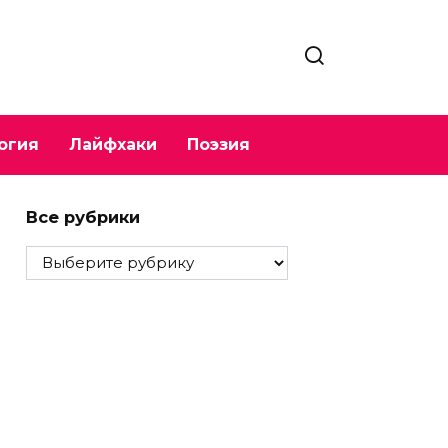
огия
Лайфхаки
Поэзия
Все рубрики
Все
рубрики