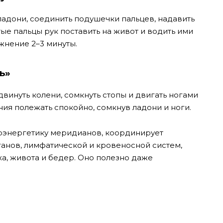
 ладони, соединить подушечки пальцев, надавить
тые пальцы рук поставить на живот и водить ими
жнение 2–3 минуты.
ь»
двинуть колени, сомкнуть стопы и двигать ногами
ния полежать спокойно, сомкнув ладони и ноги.
иоэнергетику меридианов, координирует
анов, лимфатической и кровеносной систем,
а, живота и бедер. Оно полезно даже