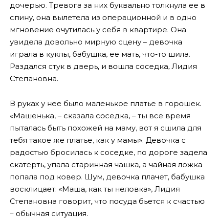
дочерью. Тревога за них буквально толкнула ее в
спину, она вылетела из операционной и в одно
мгновение очутилась у себя в квартире. Она
увидела довольно мирную сцену – девочка
играла в куклы, бабушка, ее мать, что-то шила.
Раздался стук в дверь, и вошла соседка, Лидия
Степановна.
В руках у нее было маленькое платье в горошек.
«Машенька, – сказала соседка, – ты все время
пыталась быть похожей на маму, вот я сшила для
тебя такое же платье, как у мамы». Девочка с
радостью бросилась к соседке, по дороге задела
скатерть, упала старинная чашка, а чайная ложка
попала под ковер. Шум, девочка плачет, бабушка
восклицает: «Маша, как ты неловка», Лидия
Степановна говорит, что посуда бьется к счастью
– обычная ситуация.