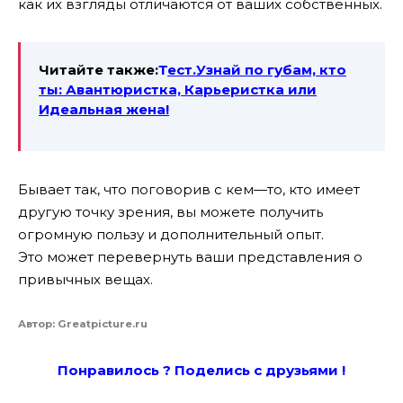
как
их
взгляды
отличаются
от
ваших
собственных
.
Читайте также:
Т
ест.Узнай по губам, кто
ты: Авантюристка, Карьеристка или
Идеальная жена!
Бывает так, что
поговорив
с
кем
—
то
,
кто
имеет
другую точку зрения, вы можете получить
огромную пользу и дополнительный опыт.
Это
может
перевернуть ваши представления о
привычных
вещах
.
Автор: Greatpicture.ru
Понравилось ? Поде
лись с друзьями !