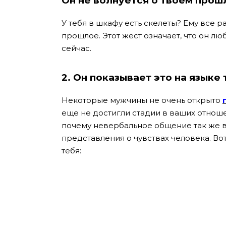
Он не волнуется о твоем прош
У тебя в шкафу есть скелеты? Ему все р
прошлое. Этот жест означает, что он люб
сейчас.
2. Он показывает это на языке 
Некоторые мужчины не очень открыто
еще не достигли стадии в ваших отноше
почему невербальное общение так же в
представления о чувствах человека. Во
тебя: