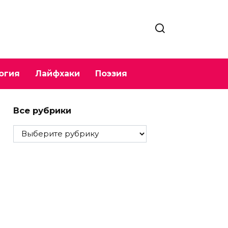
огия
Лайфхаки
Поэзия
Все рубрики
Все
рубрики