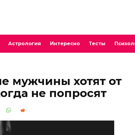
Астрология
Интересно
Тесты
Психол
ые мужчины хотят от
огда не попросят