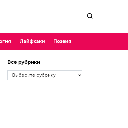
огия
Лайфхаки
Поэзия
Все рубрики
Все
рубрики