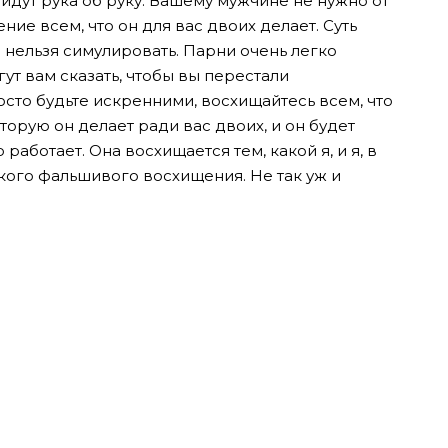
идут рука об руку. Вашему мужчине не нужно от
ие всем, что он для вас двоих делает. Суть
нельзя симулировать. Парни очень легко
т вам сказать, чтобы вы перестали
осто будьте искренними, восхищайтесь всем, что
оторую он делает ради вас двоих, и он будет
 работает. Она восхищается тем, какой я, и я, в
кого фальшивого восхищения. Не так уж и