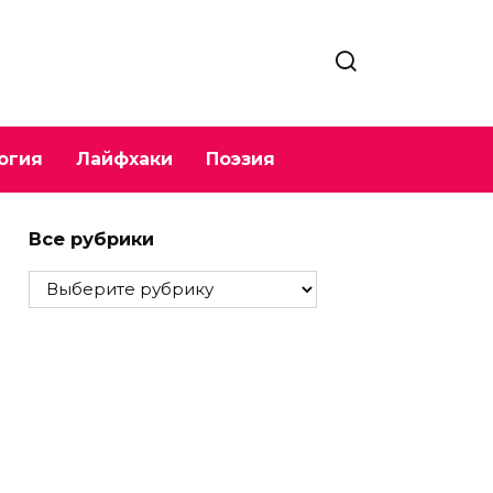
огия
Лайфхаки
Поэзия
Все рубрики
Все
рубрики