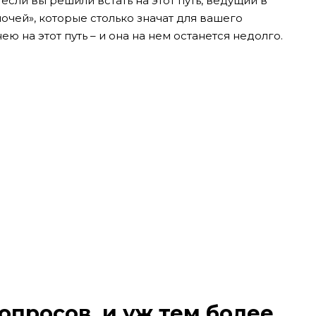
 если вы решили встать на этот путь, ведущий в
елочей», которые столько значат для вашего
ю на этот путь – и она на нем останется недолго.
вопросов, и уж тем более,