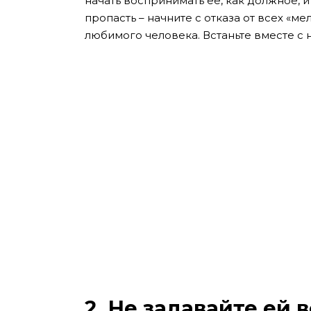
начать воспринимать ее, как должное, и
пропасть – начните с отказа от всех «м
любимого человека. Встаньте вместе с не
2. Не задавайте ей 