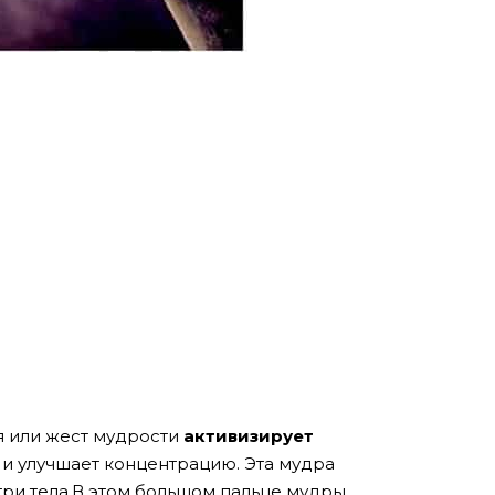
я или жест мудрости
активизирует
м и улучшает концентрацию. Эта мудра
три тела.В этом большом пальце мудры