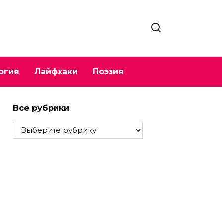
огия
Лайфхаки
Поэзия
Все рубрики
Все
рубрики