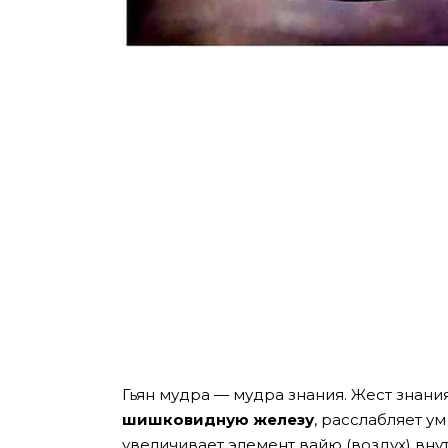
Гьян мудра — мудра знания. Жест знани
шишковидную железу
, расслабляет у
увеличивает элемент вайю (воздух) вну