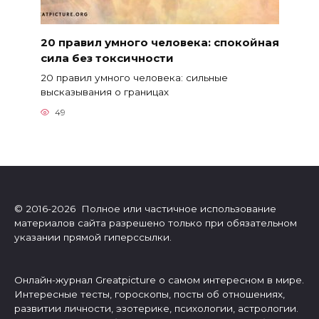
20 правил умного человека: спокойная
сила без токсичности
20 правил умного человека: сильные
высказывания о границах
49
© 2016-2026 Полное или частичное использование
материалов сайта разрешено только при обязательном
указании прямой гиперссылки.
Онлайн-журнал Greatpicture о самом интересном в мире.
Интересные тесты, гороскопы, посты об отношениях,
развитии личности, эзотерике, психологии, астрологии.