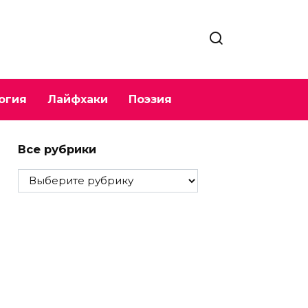
огия
Лайфхаки
Поэзия
Все рубрики
Все
рубрики