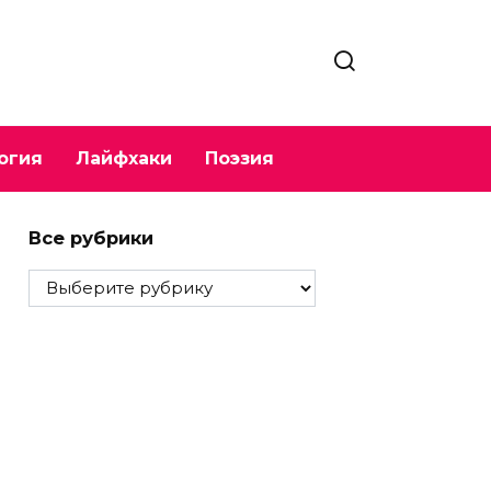
огия
Лайфхаки
Поэзия
Все рубрики
Все
рубрики