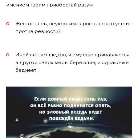
имением твоим приобретай разум.
Жесток гнев, неукротима ярость; но кто устоит
против ревности?
Иной сыплет щедро, и ему еще прибавляется;
а другой сверх меры бережлив, и однако-же
беднеет.