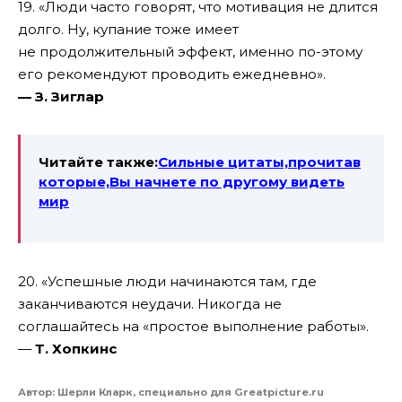
19
. «
Люди часто говорят
, что мотивация не длится
долго.
Ну
, купание тоже имеет
не
продолжительный эффект
, именно по-этому
его рекомендуют проводить ежедневно».
—
З.
Зиглар
Читайте также:
Сильные цитаты,прочитав
которые,Вы начнете по другому видеть
мир
20
. «
Успешные люди начинаются там
, где
заканчиваются неудачи.
Никогда не
соглашайтесь на
«простое выполнение работы».
—
Т.
Хопкинс
Автор: Шерли Кларк, специально для Greatpicture.ru