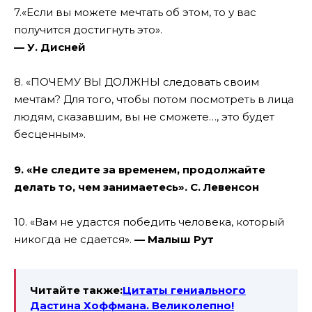
7
.«
Если
вы
можете
мечтать
об
этом
,
то
у
вас
получится
достигнуть
это
».
—
У.
Дисней
8
. «
ПОЧЕМУ
ВЫ
ДОЛЖНЫ
следовать
свои
м
мечтам
? Для того, чтобы потом посмотреть в лица
людям, сказавшим, вы не
сможете
…, это будет
бесценн
ым
».
9
. «
Не следите за временем
, продолжайте
делать то, чем занимаетесь».
С.
Левенсон
10
. «
Вам не удастся победить человека, который
никогда не сдается
».
—
Малыш
Рут
Читайте также:
Цитаты гениального
Дастина Хоффмана. Великолепно!