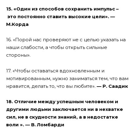
15
. «Один из способов сохранить импульс –
это
постоянно ставить высокие цели». —
М.
Корда
16
. «
Порой
нас проверяют не с целью указать на
наши
слабости
,
а чтобы открыть сильные
стороны»
.
17
. «
Чтобы оставаться вдохновленным и
мотивированным, нужно заниматься тем, что вам
нравится, делать то, что вы любите
».
— Р.
Саадик
18
.
Отличие между успешным человеком и
другими людьми заключается ни в нехватке
сил, не в скудности знаний, а в недостатке
воли
». —
В.
Ломбарди