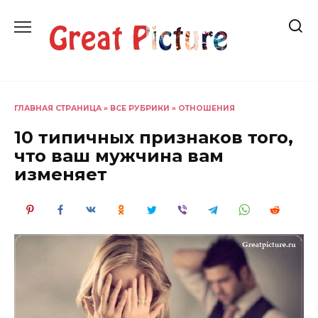
Перейти
к
содержанию
ГЛАВНАЯ СТРАНИЦА
»
ВСЕ РУБРИКИ
»
ОТНОШЕНИЯ
10 типичных признаков того,
что ваш мужчина вам
изменяет