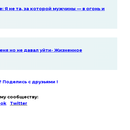
: Я не та, за которой мужчины — в огонь и
еня но не давал уйти- Жизненное
? Поде
лись с друзьями !
му сообществу:
ook
Twitter