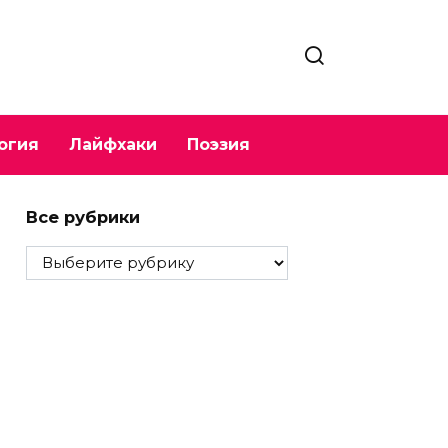
огия
Лайфхаки
Поэзия
Все рубрики
Все
рубрики