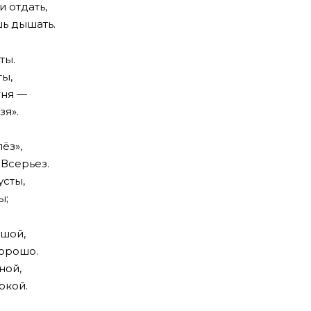
и отдать,
шь дышать.
ты.
ты,
гня —
зя».
ёз»,
 Всерьез.
усты,
ы;
ушой,
хорошо.
ной,
окой.