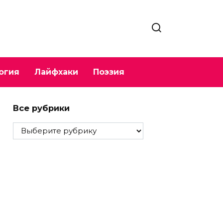
огия
Лайфхаки
Поэзия
Все рубрики
Все
рубрики