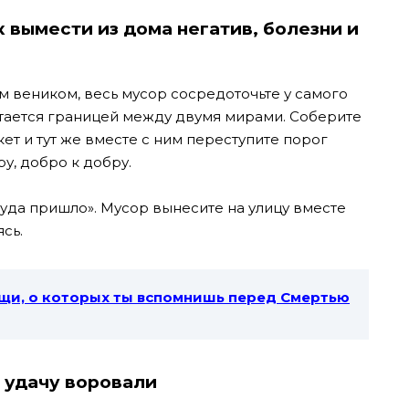
 вымести из дома негатив, болезни и
 веником, весь мусор сосредоточьте у самого
итается границей между двумя мирами. Соберите
кет и тут же вместе с ним переступите порог
у, добро к добру.
ткуда пришло». Мусор вынесите на улицу вместе
сь.
щи, о которых ты вспомнишь перед Смертью
 удачу воровали