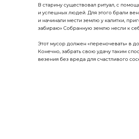
В старину существовал ритуал, с помощ
и успешных людей. Для этого брали вен
и начинали мести землю у калитки, при
забираю» Собранную землю несли к себ
Этот мусор должен «переночевать» в д
Конечно, забрать свою удачу таким спо
везения без вреда для счастливого сос