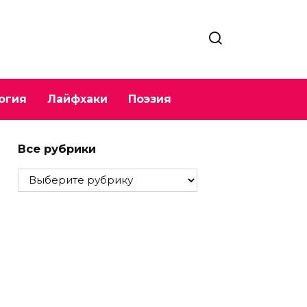
огия
Лайфхаки
Поэзия
Все рубрики
Все
рубрики