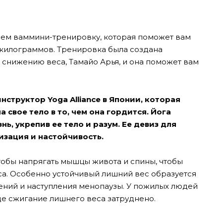
аем ваммини-тренировку, которая поможет вам
их килограммов. Тренировка была создана
снижению веса, Тамайо Арья, и она поможет вам
структор Yoga Alliance в Японии, которая
 свое тело в то, чем она гордится. Йога
ь, укрепив ее тело и разум. Ее девиз для
изация и настойчивость.
чтобы напрягать мышцы живота и спины, чтобы
а. Особенно устойчивый лишний вес образуется
нений и наступления менопаузы. У пожилых людей
де сжигание лишнего веса затруднено.