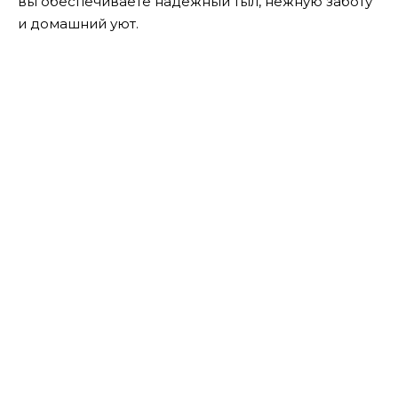
вы обеспечиваете надёжный тыл, нежную заботу
и домашний уют.