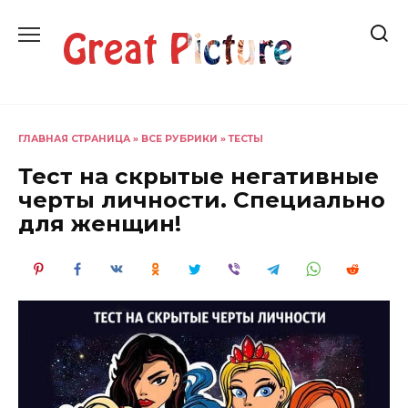
Перейти
к
содержанию
ГЛАВНАЯ СТРАНИЦА
»
ВСЕ РУБРИКИ
»
ТЕСТЫ
Тест на скрытые негативные
черты личности. Специально
для женщин!