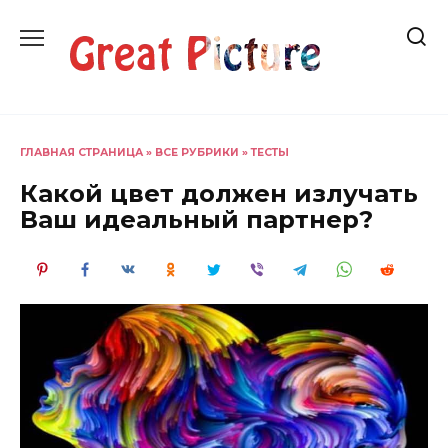
Перейти
к
содержанию
ГЛАВНАЯ СТРАНИЦА
»
ВСЕ РУБРИКИ
»
ТЕСТЫ
Какой цвет должен излучать
Ваш идеальный партнер?