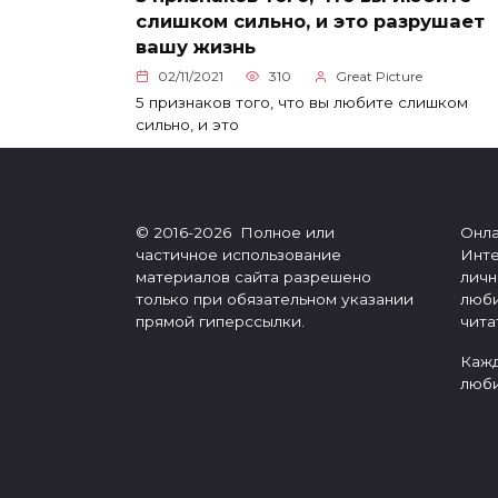
слишком сильно, и это разрушает
вашу жизнь
02/11/2021
310
Great Picture
5 признаков того, что вы любите слишком
сильно, и это
© 2016-2026 Полное или
Онла
частичное использование
Инте
материалов сайта разрешено
личн
только при обязательном указании
люби
прямой гиперссылки.
чита
Кажд
люби