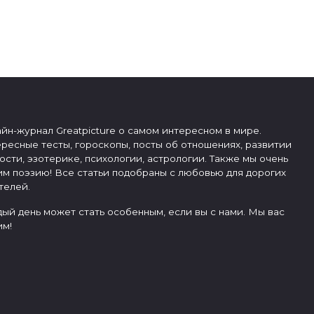
йн-журнал Greatpicture о самом интересном в мире.
ресные тесты, гороскопы, посты об отношениях, развитии
ости, эзотерике, психологии, астрологии. Также мы очень
м поэзию! Все статьи подобраны с любовью для дорогих
телей.
ый день может стать особенным, если вы с нами. Мы вас
м!