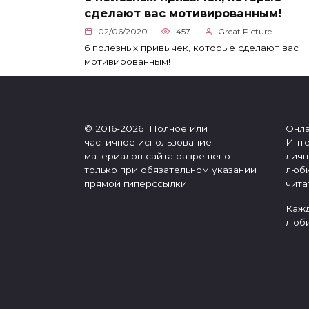
сделают вас мотивированным!
02/06/2020
457
Great Picture
6 полезных привычек, которые сделают вас
мотивированным!
© 2016-2026 Полное или
Онла
частичное использование
Инте
материалов сайта разрешено
личн
только при обязательном указании
люби
прямой гиперссылки.
чита
Кажд
люби