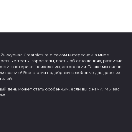
йн-журнал Greatpicture о самом интересном в мире.
ресные тесты, гороскопы, посты об отношениях, развитии
ости, эзотерике, психологии, астрологии. Также мы очень
м поэзию! Все статьи подобраны с любовью для дорогих
телей.
ый день может стать особенным, если вы с нами. Мы вас
м!