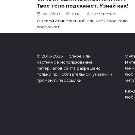
Твое тело подскажет. Узнай как!
21/12/2019
5.6к.
Great Picture
Он твой единственный или нет? Твое тело
подскажет.
© 2016-2026 Полное или
Онла
частичное использование
Инте
материалов сайта разрешено
личн
только при обязательном указании
люби
прямой гиперссылки.
чита
Кажд
люби