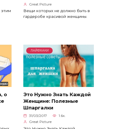
Great Picture
е этим
Вещи которых не должно быть в
гардеробе красивой женщины.
ЛАЙФХАКИ
, о
Это Нужно Знать Каждой
же
Женщине: Полезные
Шпаргалки
31/03/2017
1.6к.
Great Picture
торых
Это Нужно Знать Каждой