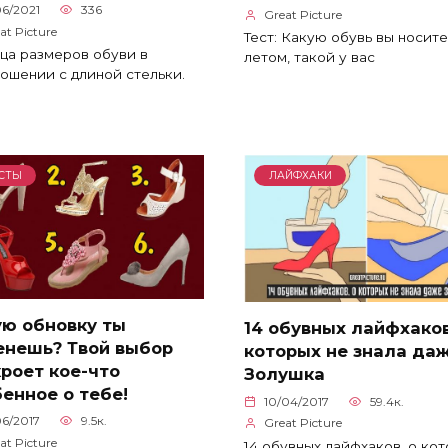
06/2021
336
Great Picture
at Picture
Тест: Какую обувь вы носит
ца размеров обуви в
летом, такой у вас
ошении с длиной стельки.
СТЫ
ЛАЙФХАКИ
ую обновку ты
14 обувных лайфхаков
енешь? Твой выбор
которых не знала да
роет кое-что
Золушка
енное о тебе!
10/04/2017
59.4к.
06/2017
9.5к.
Great Picture
at Picture
14 обувных лайфхаков, о ко