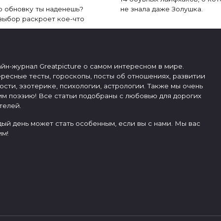
 обновку ты наденешь?
не знала даже Золушка.
выбор раскроет кое-что
йн-журнал Greatpicture о самом интересном в мире.
ресные тесты, гороскопы, посты об отношениях, развитии
ости, эзотерике, психологии, астрологии. Также мы очень
м поэзию! Все статьи подобраны с любовью для дорогих
телей.
ый день может стать особенным, если вы с нами. Мы вас
м!