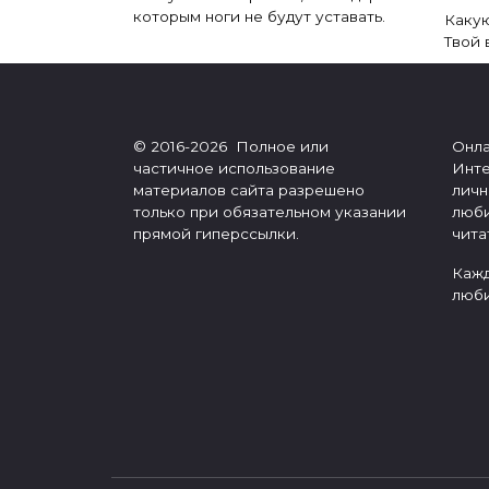
которым ноги не будут уставать.
Какую
Твой 
© 2016-2026 Полное или
Онла
частичное использование
Инте
материалов сайта разрешено
личн
только при обязательном указании
люби
прямой гиперссылки.
чита
Кажд
люби