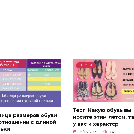
ЙФХАКИ
ТЕСТЫ
Тест: Какую обувь вы
лица размеров обуви
носите этим летом, т
оотношении с длиной
у вас и характер
льки
18/07/2019
642