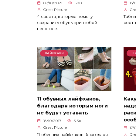
07/10/2021
500
15/
Great Picture
Gre
4 совета, которые помогут
Табли
сохранить обувь при любой
соотн
непогоде.
ЛАЙФХАКИ
ТЕ
11 обувных лайфхаков,
Как
благодаря которым ноги
над
не будут уставать
раск
особ
18/10/2017
3.3к.
Great Picture
17/
11 обувных лайфхаков, благодаря
Gre