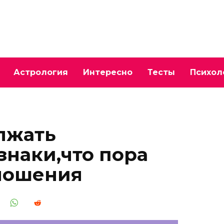
Астрология
Интересно
Тесты
Психол
лжать
наки,что пора
тношения