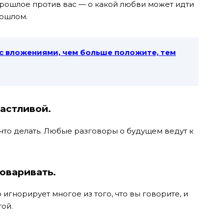
прошлое против вас — о какой любви может идти
рошлом.
с вложениями, чем больше положите, тем
частливой.
е что делать. Любые разговоры о будущем ведут к
говаривать.
игнорирует многое из того, что вы говорите, и
той.