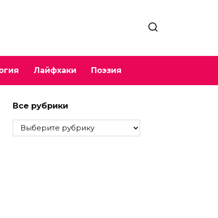
огия
Лайфхаки
Поэзия
Все рубрики
Все
рубрики