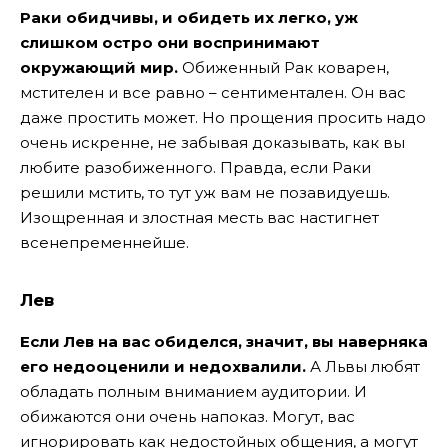
Раки обидчивы, и обидеть их легко, уж
слишком остро они воспринимают
окружающий мир.
Обиженный Рак коварен,
мстителен и все равно – сентиментален. Он вас
даже простить может. Но прощения просить надо
очень искренне, не забывая доказывать, как вы
любите разобиженного. Правда, если Раки
решили мстить, то тут уж вам не позавидуешь.
Изощренная и злостная месть вас настигнет
всенепременнейше.
Лев
Если Лев на вас обиделся, значит, вы наверняка
его недооценили и недохвалили.
А Львы любят
обладать полным вниманием аудитории. И
обижаются они очень напоказ. Могут, вас
игнорировать как недостойных общения, а могут