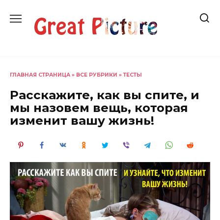
Перейти
к
содержанию
ГЛАВНАЯ СТРАНИЦА
»
ВСЕ РУБРИКИ
»
ТЕСТЫ
Расскажите, как вы спите, и
мы назовем вещь, которая
изменит вашу жизнь!