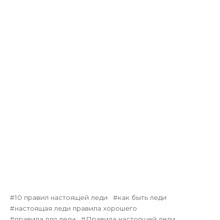
10 правил настоящей леди
как быть леди
настоящая леди правила хорошего
правила для леди
Правила настоящей леди