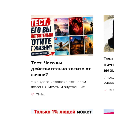
Тест
Тест. Чего вы
по-н
действительно хотите от
эмо
жизни?
Иногд
У каждого человека есть свои
расск
желания, мечты и внутренние
67.
79.9к.