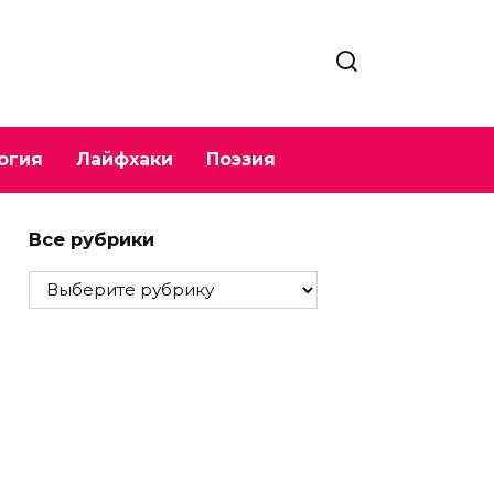
огия
Лайфхаки
Поэзия
Все рубрики
Все
рубрики