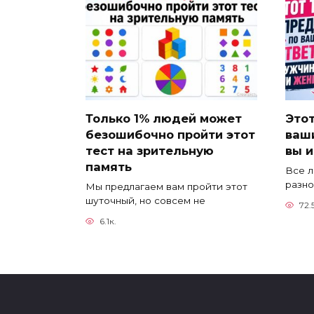
Только 1% людей может
Этот
безошибочно пройти этот
ваш
тест на зрительную
вы 
память
Все л
разно
Мы предлагаем вам пройти этот
шуточный, но совсем не
72.
6.1к.